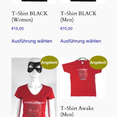
T-Shirt BLACK
T-Shirt BLACK
(Women)
(Men)
€
15,00
€
15,00
Dieses
Dieses
Ausführung wählen
Ausführung wählen
Produkt
Produk
weist
weist
mehrere
mehrer
Angebot!
Angebot!
Varianten
Variant
auf.
auf.
Die
Die
Optionen
Option
können
können
auf
auf
der
der
T-Shirt Awake
Produktseite
Produkt
(Men)