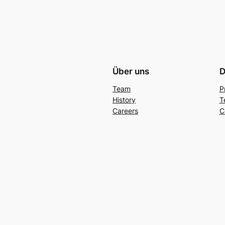
Über uns
D
Team
P
History
T
Careers
C