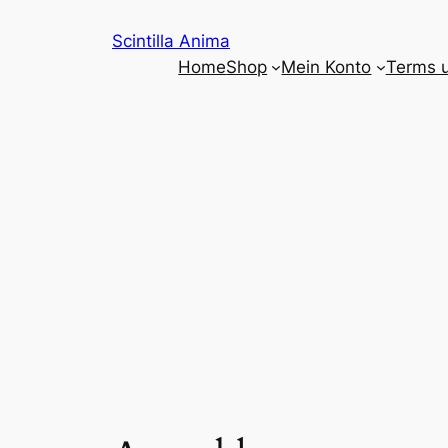
Zum
Scintilla Anima
Inhalt
Home
Shop
Mein Konto
Terms 
springen