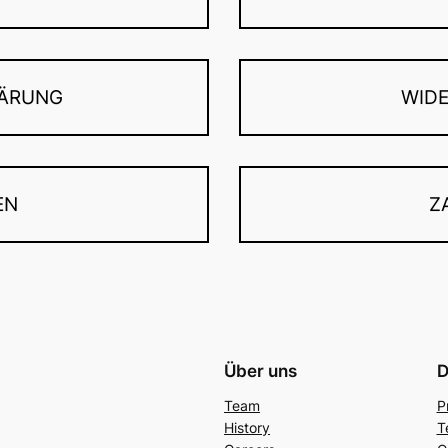
ÄRUNG
WID
EN
Z
Über uns
D
Team
P
History
T