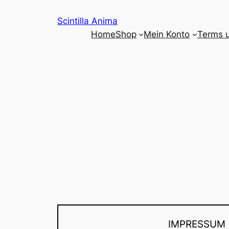
Zum
Scintilla Anima
Inhalt
Home
Shop
Mein Konto
Terms 
springen
IMPRESSUM